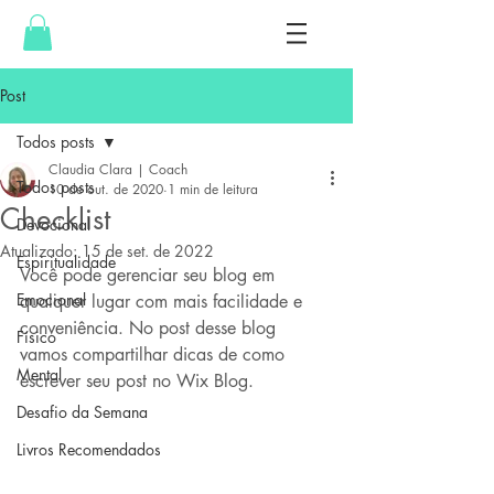
Post
Todos posts
Claudia Clara | Coach
Todos posts
10 de out. de 2020
1 min de leitura
Checklist
Devocional
Atualizado:
15 de set. de 2022
Espiritualidade
Você pode gerenciar seu blog em 
Emocional
qualquer lugar com mais facilidade e 
conveniência. No post desse blog 
Físico
vamos compartilhar dicas de como 
Mental
escrever seu post no Wix Blog.
Desafio da Semana
Livros Recomendados