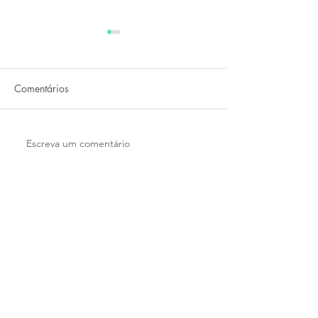
composição e
Decomposição
decomposição
Comentários
Escreva um comentário