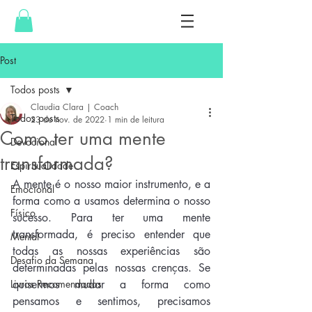
Post
Todos posts
Claudia Clara | Coach
Todos posts
23 de nov. de 2022
1 min de leitura
Como ter uma mente
Devocional
transformada?
Espiritualidade
A mente é o nosso maior instrumento, e a 
Emocional
forma como a usamos determina o nosso 
Físico
sucesso. Para ter uma mente 
transformada, é preciso entender que 
Mental
todas as nossas experiências são 
Desafio da Semana
determinadas pelas nossas crenças. Se 
Livros Recomendados
quisermos mudar a forma como 
pensamos e sentimos, precisamos 