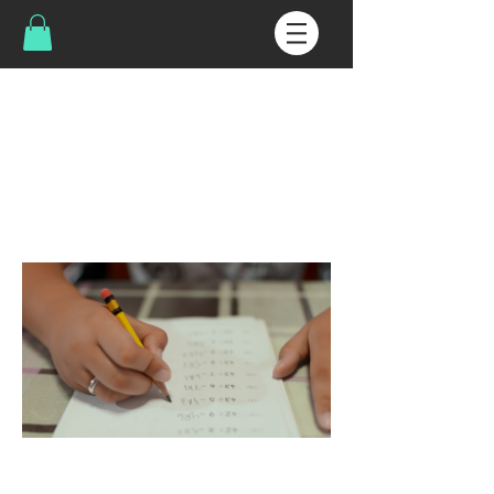
< Back
CálculoDiferencial
Análisedefunçõesefuncionamentode
derivadasenormais