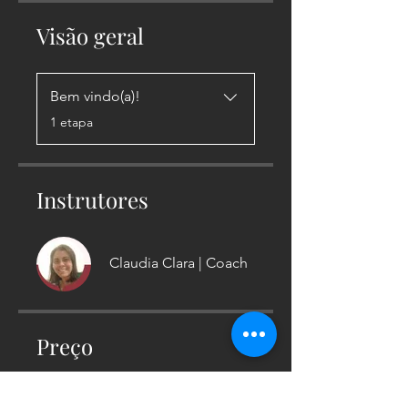
Visão geral
Bem vindo(a)!
.
1 etapa
Instrutores
Claudia Clara | Coach
Preço
R$ 27,00