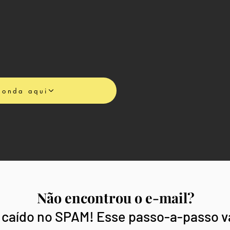
ponda aqui
Não encontrou o e-mail?
Não encontrou o e-mail?
 caído no SPAM! Esse passo-a-passo v
 caído no SPAM! Esse passo-a-passo va