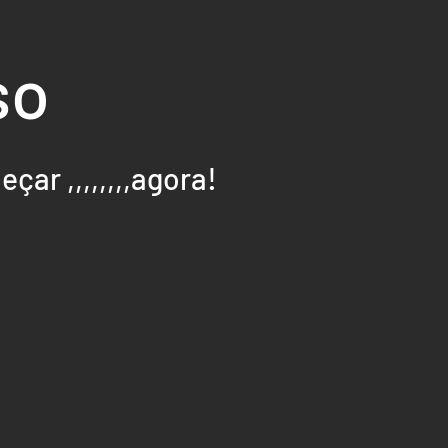
so
ar ,,,,,,,,ag
ora!