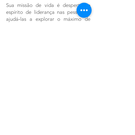
Sua missão de vida é despertar o
espírito de liderança nas pessoas e
ajudá‐las a explorar o máximo de
seus talentos, dons e habilidades,
visando alcançar êxito nos negócios e
na realização pessoal, cumprindo
plenamente o seu chamado.