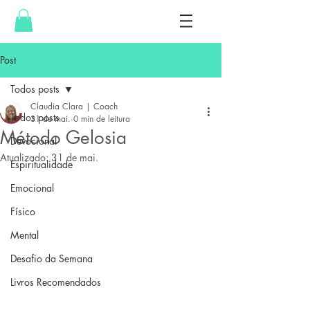
Post
Todos posts
Claudia Clara | Coach
Todos posts
31 de mai.
0 min de leitura
Método Gelosia
Devocional
Atualizado:
31 de mai.
Espiritualidade
Emocional
Físico
Mental
Desafio da Semana
Livros Recomendados