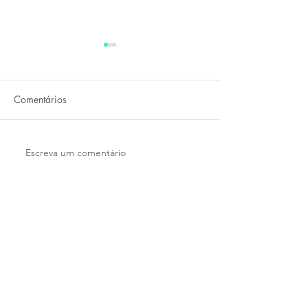
composição e
Decomposição
decomposição
Comentários
Escreva um comentário