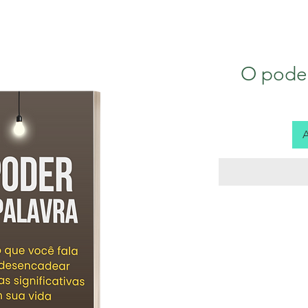
ova página
Nova página
Planos e Valores
O pode
A