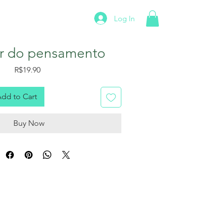
Log In
More
r do pensamento
Price
R$19.90
dd to Cart
Buy Now