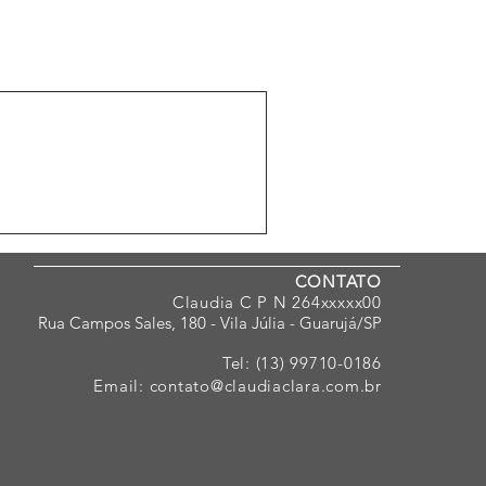
CONTATO
Claudia C P N 264xxxxx00
Rua Campos Sales, 180 - Vila Júlia - Guarujá/SP
Tel:
(13) 99710-0186
Email:
contato@claudiaclara.com.br